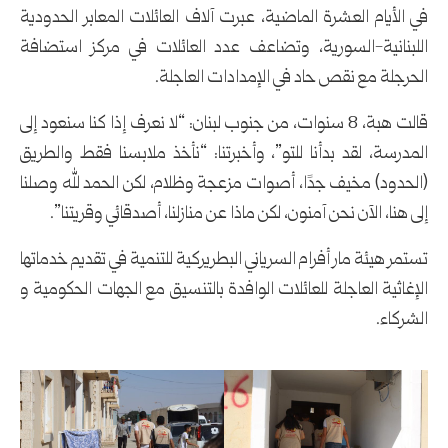
في الأيام العشرة الماضية، عبرت آلاف العائلات المعابر الحدودية
اللبنانية-السورية، وتضاعف عدد العائلات في مركز استضافة
الحرجلة مع نقص حاد في الإمدادات العاجلة.
قالت هبة، 8 سنوات، من جنوب لبنان: “لا نعرف إذا كنا سنعود إلى
المدرسة، لقد بدأنا للتو”، وأخبرتنا: “نأخذ ملابسنا فقط والطريق
(الحدود) مخيف جدًا، أصوات مزعجة وظلام، لكن الحمد لله وصلنا
إلى هنا، الآن نحن آمنون، لكن ماذا عن منازلنا، أصدقائي وقريتنا”.
تستمر هيئة مار أفرام السرياني البطريركية للتنمية في تقديم خدماتها
الإغاثية العاجلة للعائلات الوافدة بالتنسيق مع الجهات الحكومية و
الشركاء.