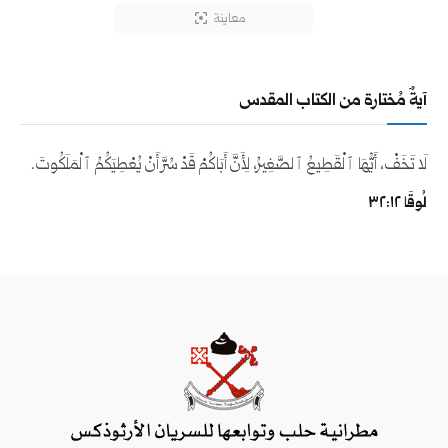
معاينة
آيةٌ مُختارة من الكتاب المقدس
لَا تَخَفْ، أَيُّهَا ٱلْقَطِيعُ ٱلصَّغِيرُ، لِأَنَّ أَبَاكُمْ قَدْ سُرَّ أَنْ يُعْطِيَكُمُ ٱلْمَلَكُوتَ.
لُوقَا ١٢:‏٣٢