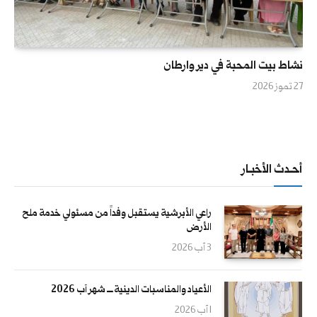
نشاط بيت المحبة في دير وارطان
27 تموز 2026
أحــدث الأخبــار
راعي الأبرشية يستقبل وفداً من مسئولي خدمة ملح
الأرض
3 آب 2026
الأعياد والمناسبات الدينية ــــ شهر آب 2026
1 آب 2026