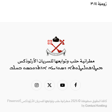
رُومِيَةَ ١٤:‏٣
فيسبوك
يوتيوب
X
الانستغرام
(Twitter)
كافة الحقوق محفوظة © 2026 مطرانية حلب وتوابعها للسريان الأرثوذكس | Powered
by
Genius Hosting