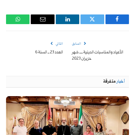
فيسبوك
تويتر
لينكدإن
البريد
واتساب
الإلكتروني
السابق
التالي
الأعياد والمناسبات الدينية ــــ شهر
العدد 23 ــ السنة 6
حزيران 2023
أخبار
متفرقة