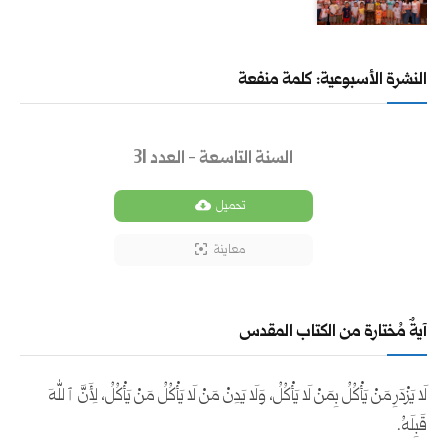
النشرة الأسبوعية: كلمة منفعة
السنة التاسعة - العدد 31
تحميل
معاينة
آيةٌ مُختارة من الكتاب المقدس
لَا يَزْدَرِ مَنْ يَأْكُلُ بِمَنْ لَا يَأْكُلُ، وَلَا يَدِنْ مَنْ لَا يَأْكُلُ مَنْ يَأْكُلُ، لِأَنَّ ٱللهَ
قَبِلَهُ.