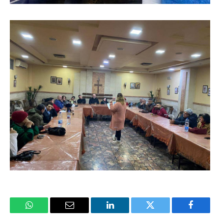
فيسبوك
تويتر
لينكدإن
البريد
واتساب