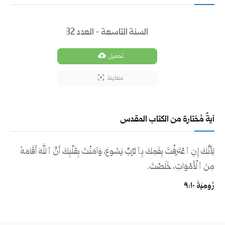
السنة التاسعة - العدد 32
تحميل
معاينة
آيةٌ مُختارة من الكتاب المقدس
لِأَنَّكَ إِنِ ٱعْتَرَفْتَ بِفَمِكَ بِٱلرَّبِّ يَسُوعَ، وَآمَنْتَ بِقَلْبِكَ أَنَّ ٱللهَ أَقَامَهُ
مِنَ ٱلْأَمْوَاتِ، خَلَصْتَ.
رُومِيَةَ ١٠:‏٩