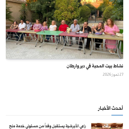
نشاط بيت المحبة في دير وارطان
27 تموز 2026
أحــدث الأخبــار
راعي الأبرشية يستقبل وفداً من مسئولي خدمة ملح