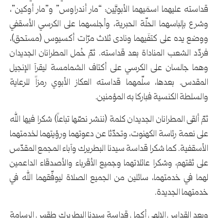
قداسته عليهما اسمَيهما الأبويَّين: “مار أندراوس” و”مار أوكين”،
وشرع بإلباسهما الحلّة الحبرية، وأجلسهما على الكرسي الأسقفي
ووضع يده على كتفَيهما ونادى ثلاث مرّات أكسيوس (مستحق)،
فردّد الشعب المناداة بعد قداسته. ثمّ حُمل المطرانان الجديدان
وهما جالسان على الكرسي على أكتاف الشمامسة ليقرآ الإنجيل
المقدس. بعدها، سلّمهما قداسته العكاز الأبوي رمزاً للرعاية
والسلطة الكنسية فباركا به المؤمنين.
ثمّ ألقى المطرانان الجديدان كلمة (ننشر نصّها تباعاً) شكرا فيها الله
على نعمة رئاسة الكهنوت، وتحدّثا عن دعوتهما ورؤيتهما لخدمتهما
الأسقفية. كما شكرا قداسة سيدنا البطريرك وآباء المجمع المقدّس
على ثقتهم، وشكرا عائلاتهما وجميع الأقرباء والأصدقاء الداعمين
لهما في خدمتهما، سائلين من الجميع الصلاة ليوفّقهما الله في
خدمتهما الجديدة.
وبعد القداس الإلهي أكمل قداسة سيدنا البطريرك طقس الرسامة