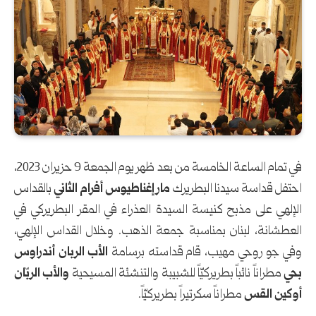
في تمام الساعة الخامسة من بعد ظهر يوم الجمعة 9 حزيران 2023،
احتفل قداسة سيدنا البطريرك
مار إغناطيوس أفرام الثاني
بالقداس
الإلهي على مذبح كنيسة السيدة العذراء في المقر البطريركي في
العطشانة، لبنان بمناسبة جمعة الذهب. وخلال القداس الإلهي،
وفي جو روحي مهيب، قام قداسته برسامة
الأب الربان أندراوس
بحي
مطراناً نائباً بطريركيّاً للشبيبة والتنشئة المسيحية
والأب الربّان
أوكين القس
مطراناً سكرتيراً بطريركيّاً.