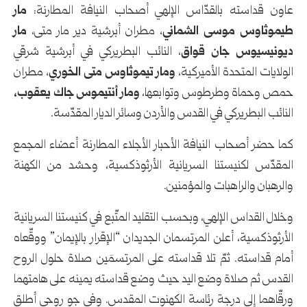
عاون قداسته بالقدّاس الإلهي أصحاب النيافة المطارنة:
مار
طيموثاوس موسى الشماني
، مطران أبرشية دير مار متى،
مار
ديونيسيوس جان قواق
، النائب البطريركي في أبرشية شرقي
الولايات المتحدة الأميركية،
ومار تيموثاوس متى الخوري
، مطران
حمص وحماة وطرطوس وتوابعها،
ومار أنتيموس جاك يعقوب،
النائب البطريركي في القدس والأردن وسائر الديار المقدّسة.
كما حضر أصحاب النيافة الأحبار الأجلاء المطارنة أعضاء المجمع
المقدّس لكنيستنا السريانية الأرثوذكسية، وحشد من الكهنة
والرهبان والراهبات والمؤمنين.
وخلال القداس الإلهي، وبحسب التقليد المتّبع في كنيستنا السريانية
الأرثوذكسية، أعلن المرتسمان الجديدان “الإقرار بالإيمان” ووقّعاه
أمام قداسته. ثمّ تلا قداسته على المرتسمَين صلاة حلول الروح
القدس ثم صلاة وضع اليد حيث وضع قداسته يمينه على هامتهما
ورقّاهما إلى درجة رئاسة الكهنوت المقدس. وفي جو روحي أطلق