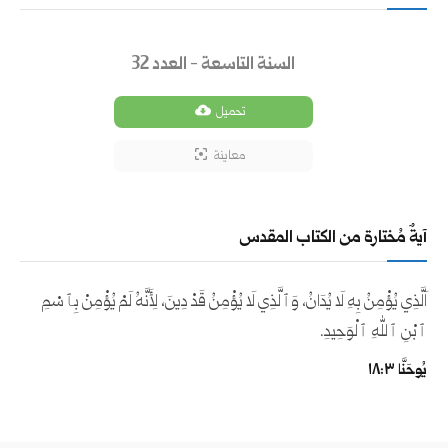
السنة التاسعة - العدد 32
تحميل
معاينة
آيةٌ مُختارة من الكتاب المقدس
اَلَّذِي يُؤْمِنُ بِهِ لَا يُدَانُ، وَٱلَّذِي لَا يُؤْمِنُ قَدْ دِينَ، لِأَنَّهُ لَمْ يُؤْمِنْ بِٱسْمِ
ٱبْنِ ٱللهِ ٱلْوَحِيدِ.
يُوحَنَّا ٣:‏١٨