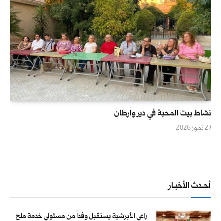
نشاط بيت المحبة في دير وارطان
27 تموز 2026
أحــدث الأخبــار
راعي الأبرشية يستقبل وفداً من مسئولي خدمة ملح