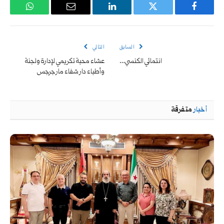
فيسبوك
تويتر
لينكدإن
البريد
واتساب
الإلكتروني
السابق
التالي
انتمائي الكنسي…
عشاء محبة تكريمي لإدارة ولجنة
وأطباء دار شفاء مار جرجس
أخبار
متفرقة