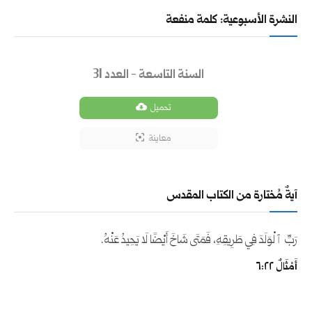
النشرة الأسبوعية: كلمة منفعة
السنة التاسعة - العدد 31
تحميل
معاينة
آيةٌ مُختارة من الكتاب المقدس
رَبِّ ٱلْوَلَدَ فِي طَرِيقِهِ، فَمَتَى شَاخَ أَيْضًا لَا يَحِيدُ عَنْهُ.
أَمْثَالٌ ٢٢:‏٦