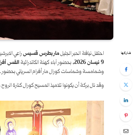
احتفل نيافة الحبر الجليل
مار بطرس قسيس
راعي الابرشي
شاركها
9 نيسان 2026،
بحضور آباء كهنة الكاتدرائية
القس أفرا
وشمامسة وشماسات كورال مار أفرام السرياني بحضور ج
وقد نال بركة أن يكونوا تلاميذ المسيح كورال كنارة الروح و