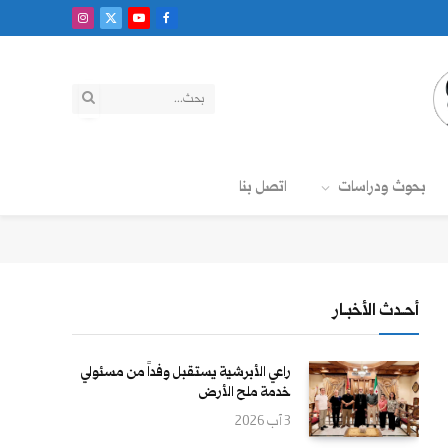
فيسبوك
X
يوتيوب
الانستغرام
(Twitter)
بحوث ودراسات
اتصل بنا
أحــدث الأخبــار
راعي الأبرشية يستقبل وفداً من مسئولي
خدمة ملح الأرض
3 آب 2026