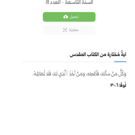
السنة التاسعة - العدد 31
تحميل
معاينة
آيةٌ مُختارة من الكتاب المقدس
وَكُلُّ مَنْ سَأَلَكَ فَأَعْطِهِ، وَمَنْ أَخَذَ ٱلَّذِي لَكَ فَلَا تُطَالِبْهُ.
لُوقَا ٦:‏٣٠