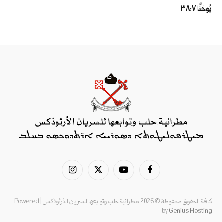
يُوحَنَّا ٧:‏٣٨
فيسبوك
يوتيوب
X
الانستغرام
(Twitter)
كافة الحقوق محفوظة © 2026 مطرانية حلب وتوابعها للسريان الأرثوذكس | Powered
by
Genius Hosting