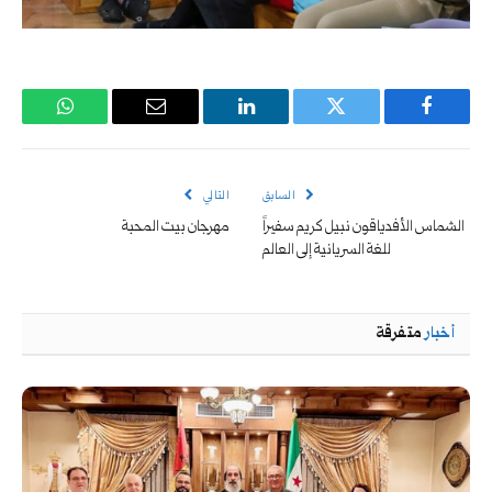
فيسبوك
تويتر
لينكدإن
البريد
واتساب
الإلكتروني
السابق
التالي
الشماس الأفدياقون نبيل كريم سفيراً
مهرجان بيت المحبة
للغة السريانية إلى العالم
أخبار
متفرقة