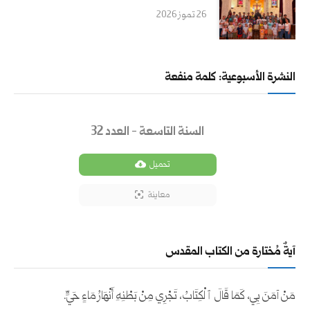
26 تموز 2026
النشرة الأسبوعية: كلمة منفعة
السنة التاسعة - العدد 32
تحميل
معاينة
آيةٌ مُختارة من الكتاب المقدس
مَنْ آمَنَ بِي، كَمَا قَالَ ٱلْكِتَابُ، تَجْرِي مِنْ بَطْنِهِ أَنْهَارُ مَاءٍ حَيٍّ.