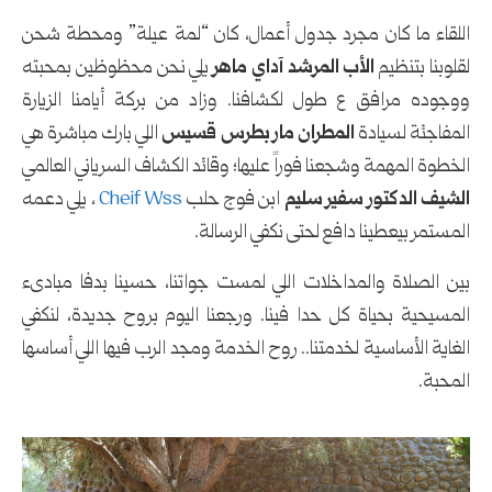
اللقاء ما كان مجرد جدول أعمال، كان “لمة عيلة” ومحطة شحن
لقلوبنا بتنظيم
الأب المرشد آداي ماهر
يلي نحن محظوظين بمحبته
ووجوده مرافق ع طول لكشافنا. وزاد من بركة أيامنا الزيارة
المفاجئة لسيادة
المطران مار بطرس قسيس
اللي بارك مباشرة هي
الخطوة المهمة وشجعنا فوراً عليها؛ وقائد الكشاف السرياني العالمي
الشيف الدكتور سفير سليم
ابن فوج حلب
Cheif Wss
، يلي دعمه
المستمر بيعطينا دافع لحتى نكفي الرسالة.
بين الصلاة والمداخلات اللي لمست جواتنا، حسينا بدفا مبادىء
المسيحية بحياة كل حدا فينا. ورجعنا اليوم بروح جديدة، لنكفي
الغاية الأساسية لخدمتنا.. روح الخدمة ومجد الرب فيها اللي أساسها
المحبة.