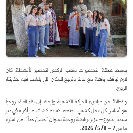
بوسط عجقة التحضيرات وتعب الركض لتحضير الأنشطة، كان
لازم نوقف وقفة مع حالنا ونرجع للمكان اللي بلشت فيه حكايتنا:
الروح.
وانطلاقا من مبادىء الحركة الكشفية وإيماننا إن بناء القائد روحياً
هو أساس كل عمل كشفي، اجتمعنا كقادة كشاف مار أفرام في دير
سيدة الينبوع – عزير برياضة روحية بعنوان “حسنٌ جداً”، من الفترة
ما بين
7 – 11/ 5/ 2026.