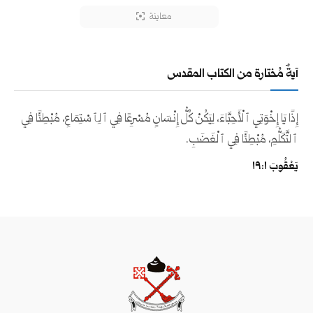
معاينة
آيةٌ مُختارة من الكتاب المقدس
إِذًا يَا إِخْوَتِي ٱلْأَحِبَّاءَ، لِيَكُنْ كُلُّ إِنْسَانٍ مُسْرِعًا فِي ٱلِٱسْتِمَاعِ، مُبْطِئًا فِي
ٱلتَّكَلُّمِ، مُبْطِئًا فِي ٱلْغَضَبِ.
يَعْقُوبَ ١:‏١٩