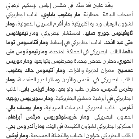
‎ وقد عاون قداستَه في طقس إلباس الإسكيم الرهباني
أصحاب النيافة المطارنة:
مار يعقوب باباوي،
النائب البطريركي
لشؤون الرهبان وإدارة إكليريكية مار أفرام السرياني اللاهوتية،
ومار
ثاوفيلوس جورج صليبا
، المستشار البطريركي،
ومار نيقولاوس
متى عبد الأحد
، النائب البطريركي في إسبانيا،
ومار أثناسيوس توما
دقما
، النائب البطريركي في المملكة المتحدة،
ومار تيموثاوس متى
الخوري
، مطران حمص وحماة وطرطوس وتوابعها،
ومار موريس
عمسيح
، مطران الجزيرة والفرات،
ومار أنتيموس جاك يعقوب
،
النائب البطريركي في القدس والأردن وسائر الديار المقدسة،
ومار
بطرس قسيس،
مطران حلب وتوابعها،
ومار كيرلس بابي
، النائب
البطريركي في أبرشية دمشق البطريركية،
ومار سويريوس روجيه
أخرس
، النائب البطريركي للدراسات السريانية،
ومار يوسف بالي
،
المعاون البطريركي،
ومار خريستوفوروس مرقس أبراهام
،
السكرتير البطريركي لشؤون الكنيسة في الهند،
ومار أندراوس بحي
،
النائب البطريركي لشؤون الشباب والتنشئة المسيحية،
ومار أوكين