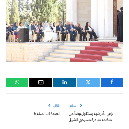
فيسبوك
تويتر
لينكدإن
البريد
واتساب
الإلكتروني
السابق
التالي
راعي الأبرشية يستقبل وفداً من
العدد 37 ــ السنة 6
منظمة مبادرة مسيحيي الشرق