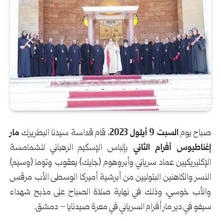
صباح يوم
السبت 9 أيلول 2023
، قام قداسة سيدنا البطريرك
مار
إغناطيوس أفرام الثاني
بإلباس الإسكيم الرهباني للشمامسة
الإكليريكيين عماد سرياني وأبروهوم (جايك) يعقوب وتوما (وسيم)
النسر والكاهنين البتوليين من أبرشية أميركا الوسطى الأب مرقس
والأب خوسي، وذلك في نهاية صلاة الصباح على مذبح شهداء
سيفو في دير مار أفرام السرياني في معرة صيدنايا – دمشق.