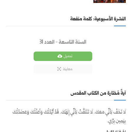
النشرة الأسبوعية: كلمة منفعة
السنة التاسعة - العدد 31
تحميل
معاينة
آيةٌ مُختارة من الكتاب المقدس
لَا تَخَفْ لِأَنِّي مَعَكَ. لَا تَتَلَفَّتْ لِأَنِّي إِلَهُكَ. قَدْ أَيَّدْتُكَ وَأَعَنْتُكَ وَعَضَدْتُكَ
بِيَمِينِ بِرِّي.