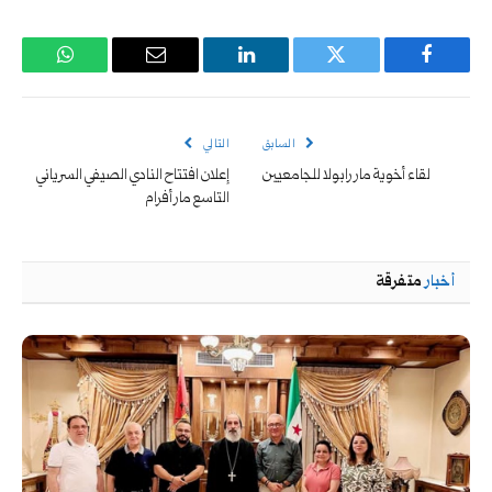
فيسبوك
تويتر
لينكدإن
البريد
واتساب
الإلكتروني
السابق
التالي
لقاء أخوية مار رابولا للجامعيين
إعلان افتتاح النادي الصيفي السرياني
التاسع مار أفرام
أخبار
متفرقة