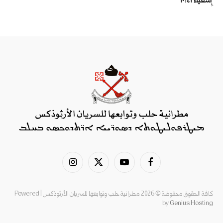
إِشَعْيَاءَ ٤١:‏١٠
فيسبوك
يوتيوب
X
الانستغرام
(Twitter)
كافة الحقوق محفوظة © 2026 مطرانية حلب وتوابعها للسريان الأرثوذكس | Powered
by
Genius Hosting