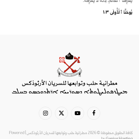
يَعْرِفُنَا ٱلْعَالَمُ، لِأَنَّهُ لَا يَعْرِفُهُ.
يُوحَنَّا ٱلْأُولَى ٣:‏١
فيسبوك
يوتيوب
X
الانستغرام
(Twitter)
كافة الحقوق محفوظة © 2026 مطرانية حلب وتوابعها للسريان الأرثوذكس | Powered
by
Genius Hosting