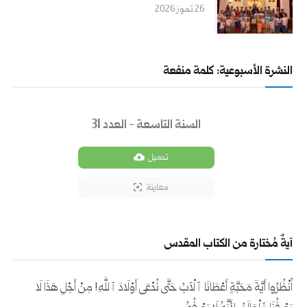
26 تموز 2026
النشرة الأسبوعية: كلمة منفعة
السنة التاسعة - العدد 31
تحميل
معاينة
آيةٌ مُختارة من الكتاب المقدس
اُنْظُرُوا أَيَّةَ مَحَبَّةٍ أَعْطَانَا ٱلْآبُ حَتَّى نُدْعَى أَوْلَادَ ٱللهِ! مِنْ أَجْلِ هَذَا لَا