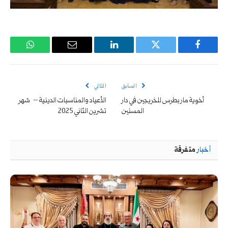
فيسبوك
تويتر
لينكدإن
البريد
واتساب
الإلكتروني
السابق
التالي
أخوية مار بطرس للخريجين في دار
الأعياد والمناسبات الدينية – شهر
المسنين
تشرين الثاني 2025
أخبار
متفرقة