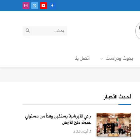
فيسبوك
X
يوتيوب
الانستغرام
(Twitter)
بحوث ودراسات
اتصل بنا
أحــدث الأخبــار
راعي الأبرشية يستقبل وفداً من مسئولي
خدمة ملح الأرض
3 آب 2026