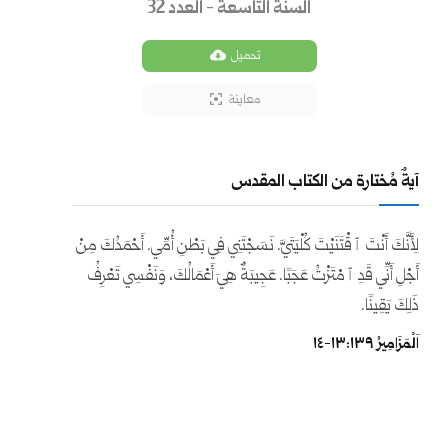
السنة التاسعة - العدد 32
تحميل
معاينة
آيةٌ مُختارة من الكتاب المقدس
لِأَنَّكَ أَنْتَ ٱقْتَنَيْتَ كُلْيَتَيَّ. نَسَجْتَنِي فِي بَطْنِ أُمِّي. أَحْمَدُكَ مِنْ
أَجْلِ أَنِّي قَدِ ٱمْتَزْتُ عَجَبًا. عَجِيبَةٌ هِيَ أَعْمَالُكَ، وَنَفْسِي تَعْرِفُ
ذَلِكَ يَقِينًا.
اَلْمَزَامِيرُ ١٣٩:‏١٣-‏١٤