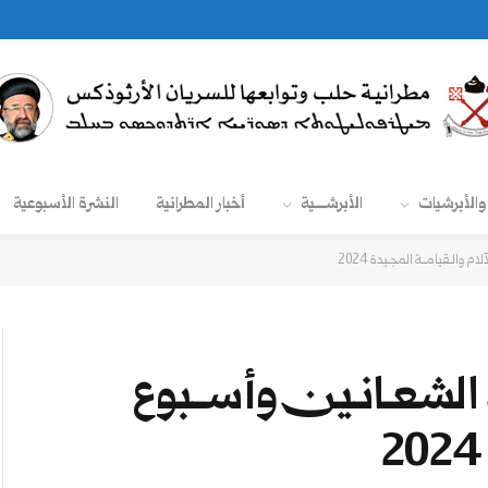
والأبرشيات
الأبرشـــــية
أخبار المطرانية
النشرة الأسبوعية
 والـقيامــة المجـيدة 2024
الشعـانـين وأســبوع