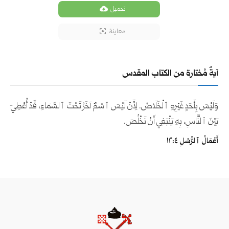
تحميل
معاينة
آيةٌ مُختارة من الكتاب المقدس
وَلَيْسَ بِأَحَدٍ غَيْرِهِ ٱلْخَلَاصُ. لِأَنْ لَيْسَ ٱسْمٌ آخَرُ تَحْتَ ٱلسَّمَاءِ، قَدْ أُعْطِيَ
بَيْنَ ٱلنَّاسِ، بِهِ يَنْبَغِي أَنْ نَخْلُصَ.
أَعْمَالُ ٱلرُّسُلِ ٤:‏١٢