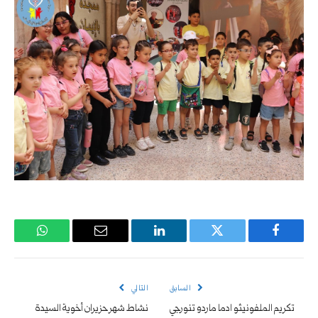
فيسبوك
تويتر
لينكدإن
البريد
واتساب
الإلكتروني
السابق
التالي
تكريم الملفونيثو ادما ماردو تنورجي
نشاط شهر حزيران أخوية السيدة