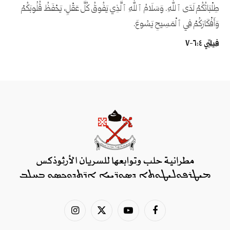
طِلْبَاتُكُمْ لَدَى ٱللهِ. وَسَلَامُ ٱللهِ ٱلَّذِي يَفُوقُ كُلَّ عَقْلٍ، يَحْفَظُ قُلُوبَكُمْ
وَأَفْكَارَكُمْ فِي ٱلْمَسِيحِ يَسُوعَ.
فِيلِبِّي ٤:‏٦-‏٧
فيسبوك
يوتيوب
X
الانستغرام
(Twitter)