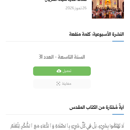
نشاط أحدية سيدة السريان
26 تموز 2026
النشرة الأسبوعية: كلمة منفعة
السنة التاسعة - العدد 31
تحميل
معاينة
آيةٌ مُختارة من الكتاب المقدس
لَا تَهْتَمُّوا بِشَيْءٍ، بَلْ فِي كُلِّ شَيْءٍ بِٱلصَّلَاةِ وَٱلدُّعَاءِ مَعَ ٱلشُّكْرِ، لِتُعْلَمْ