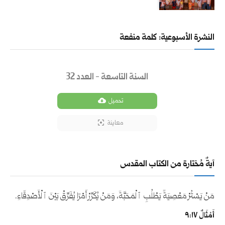
النشرة الأسبوعية: كلمة منفعة
السنة التاسعة - العدد 32
تحميل
معاينة
آيةٌ مُختارة من الكتاب المقدس
مَنْ يَسْتُرْ مَعْصِيَةً يَطْلُبِ ٱلْمَحَبَّةَ، وَمَنْ يُكَرِّرْ أَمْرًا يُفَرِّقْ بَيْنَ ٱلْأَصْدِقَاءِ.
أَمْثَالٌ ١٧:‏٩