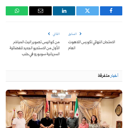
فيسبوك
تويتر
لينكدإن
البريد
واتساب
الإلكتروني
السابق
التالي
الامتحان النهائي لكورس اللاهوت
من كواليس تصوير البث المباشر
العام
الأول من الاستديو الجديد للفضائية
السريانية سوبورو في حلب
أخبار
متفرقة