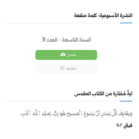
النشرة الأسبوعية: كلمة منفعة
السنة التاسعة - العدد 31
تحميل
معاينة
آيةٌ مُختارة من الكتاب المقدس
وَيَعْتَرِفَ كُلُّ لِسَانٍ أَنَّ يَسُوعَ ٱلْمَسِيحَ هُوَ رَبٌّ، لِمَجْدِ ٱللهِ ٱلْآبِ.
فِيلِبِّي ٢:‏١١