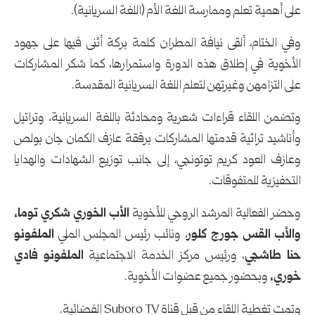
على أهمية تعلم وممارسة اللغة الأم (اللغة السريانية).
وفي الختام، ألقى نيافة المطران كلمة بركة أثنى فيها على جهود
الأخوية في إطلاق هذه الدورة واستمرارها، كما شكر المشاركات
على التزامهن وغيرتهن لتعلم اللغة السريانية المقدسة.
وتضمن اللقاء قراءات شعرية ومحادثة باللغة السريانية، وتراتيل
وأناشيد تراثية قدمتها المشاركات برفقة عازف الكمان جان بولص
وعازف العود كريم توتونجي، إلى جانب توزيع الشهادات والهدايا
التحفيزية للمتفوقات.
وحضر الفعالية المرشد الروحي للأخوية
الأب الخوري شكري توما،
والأب القس جورج كلور
، ونائب رئيس المجلس الملي
الملفونو
حنا طاشجي
، ورئيس مركز الخدمة الاجتماعية
الملفونو فادي
خوري،
وبحضور جميع عضوات الأخوية.
وتمت تغطية اللقاء من قبل قناة Suboro TV الفضائية.