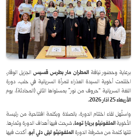
برعاية وحضور نيافة
المطران مار بطرس قسيس
الجزيل الوقار،
اختتمت أخوية السيدة العذراء للمرأة السريانية في حلب، دورة
اللغة السريانية “حروف من نور” بمستواها الثاني (المحادثة)، يوم
الأربعاء 25 آذار 2026.
واستُهل لقاء اختتام الدورة، بالصلاة وبكلمة افتتاحية من رئيسة
الأخوية
الملفونيثو بربارا توما،
شرحت فيها أهداف الدورة وثمارها.
تلتها كلمة من مشرفة الدورة
الملفونيثو ليلى دلي أبو
، أكدت فيها