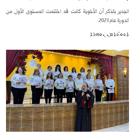
الجدير بالذكر أن الأخوية كانت قد اختتمت المستوى الأول من
الدورة عام 2023.
ܐܬܘ̈ܬܐ ܡܢ ܢܘܗܪܐ