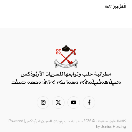
اَلْمَزَامِيرُ ٨٦:‏٥
فيسبوك
يوتيوب
X
الانستغرام
(Twitter)
كافة الحقوق محفوظة © 2026 مطرانية حلب وتوابعها للسريان الأرثوذكس | Powered
by
Genius Hosting