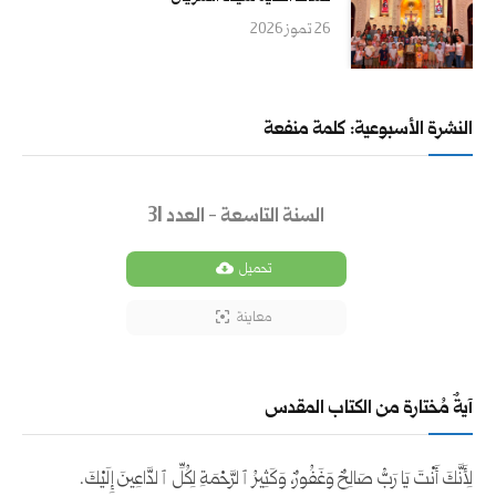
26 تموز 2026
النشرة الأسبوعية: كلمة منفعة
السنة التاسعة - العدد 31
تحميل
معاينة
آيةٌ مُختارة من الكتاب المقدس
لِأَنَّكَ أَنْتَ يَا رَبُّ صَالِحٌ وَغَفُورٌ، وَكَثِيرُ ٱلرَّحْمَةِ لِكُلِّ ٱلدَّاعِينَ إِلَيْكَ.