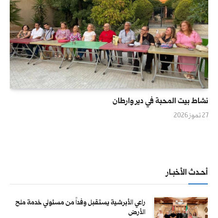
نشاط بيت المحبة في دير وارطان
27 تموز 2026
أحــدث الأخبــار
راعي الأبرشية يستقبل وفداً من مسئولي خدمة ملح
الأرض