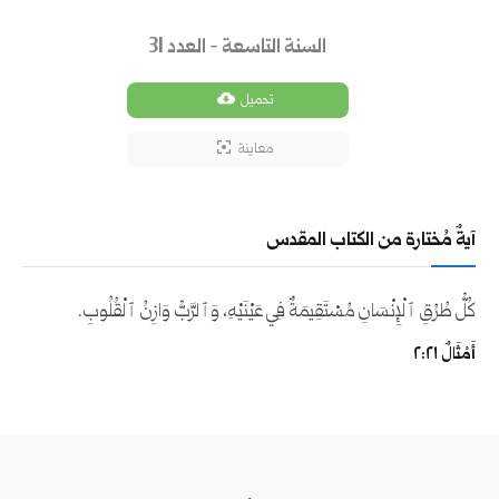
السنة التاسعة - العدد 31
تحميل
معاينة
آيةٌ مُختارة من الكتاب المقدس
كُلُّ طُرُقِ ٱلْإِنْسَانِ مُسْتَقِيمَةٌ فِي عَيْنَيْهِ، وَٱلرَّبُّ وَازِنُ ٱلْقُلُوبِ.
أَمْثَالٌ ٢١:‏٢