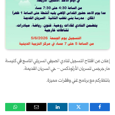
إعلان عن افتتاح التسجيل للنادي الصيفي السرياني التاسع في كنيسة
مار جرجس للسريان الأرثوذكس – حي السريان القديمة.
بانتظاركم مع برنامج غني وفقرات مميزة.
فيسبوك
تويتر
لينكدإن
البريد
واتساب