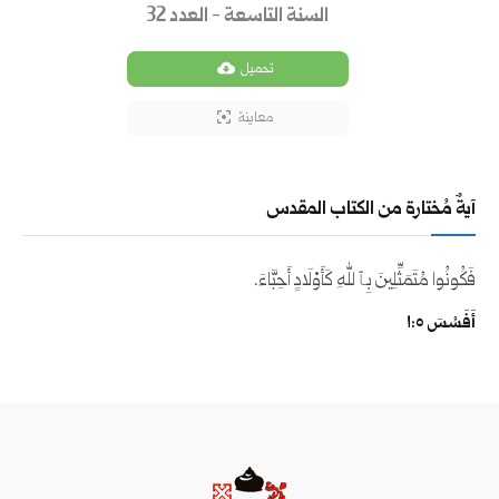
السنة التاسعة - العدد 32
تحميل
معاينة
آيةٌ مُختارة من الكتاب المقدس
فَكُونُوا مُتَمَثِّلِينَ بِٱللهِ كَأَوْلَادٍ أَحِبَّاءَ.
أَفَسُسَ ٥:‏١